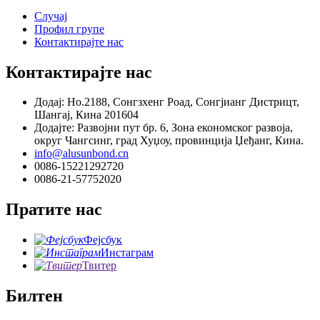
Случај
Профил групе
Контактирајте нас
Контактирајте нас
Додај: Но.2188, Сонгзхенг Роад, Сонгјианг Дистрицт,
Шангај, Кина 201604
Додајте: Развојни пут бр. 6, Зона економског развоја,
округ Чангсинг, град Хуџоу, провинција Џеђанг, Кина.
info@alusunbond.cn
0086-15221292720
0086-21-57752020
Пратите нас
Фејсбук
Инстаграм
Твитер
Билтен