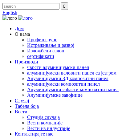
English
Дом
О нама
Профил групе
Истраживање и развој
Изложбени салон
сертификати
Производи
чврсти алуминијумски панел
алуминијумски валовити панел са језгром
Алуминијумски 3Д композитни панел
алуминијумски композитни панел
Алуминијумски саћасти композитни панел
Алуминијумске завојнице
Случај
Табела боја
Вести
Студија случаја
Вести компаније
Вести из индустрије
Контактирајте нас