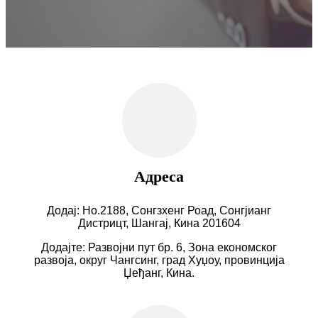
Адреса
Додај: Но.2188, Сонгзхенг Роад, Сонгјианг
Дистрицт, Шангај, Кина 201604
Додајте: Развојни пут бр. 6, Зона економског
развоја, округ Чангсинг, град Хуџоу, провинција
Џеђанг, Кина.