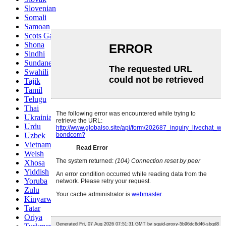
Slovenian
Somali
Samoan
Scots Gaelic
Shona
Sindhi
Sundanese
Swahili
Tajik
Tamil
Telugu
Thai
Ukrainian
Urdu
Uzbek
Vietnamese
Welsh
Xhosa
Yiddish
Yoruba
Zulu
Kinyarwanda
Tatar
Oriya