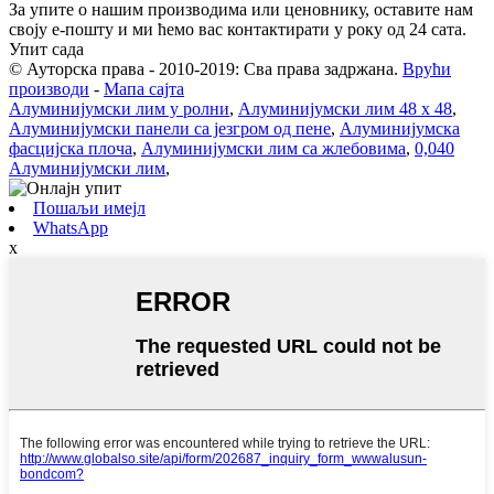
За упите о нашим производима или ценовнику, оставите нам
своју е-пошту и ми ћемо вас контактирати у року од 24 сата.
Упит сада
© Ауторска права - 2010-2019: Сва права задржана.
Врући
производи
-
Мапа сајта
Алуминијумски лим у ролни
,
Алуминијумски лим 48 x 48
,
Алуминијумски панели са језгром од пене
,
Алуминијумска
фасцијска плоча
,
Алуминијумски лим са жлебовима
,
0,040
Алуминијумски лим
,
Пошаљи имејл
WhatsApp
x