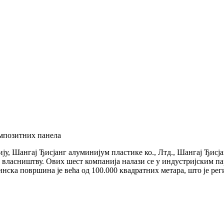
омпозитних панела
у, Шангај Ђисјанг алуминијум пластике ко., Лтд., Шангај Ђисјан
ом власништву. Ових шест компанија налази се у индустријским 
инска површина је већа од 100.000 квадратних метара, што је ре