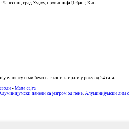
уг Чангсинг, град Хуџоу, провинција Џеђанг, Кина.
ју е-пошту и ми ћемо вас контактирати у року од 24 сата.
зводи
-
Мапа сајта
Алуминијумски панели са језгром од пене
,
Алуминијумски лим с