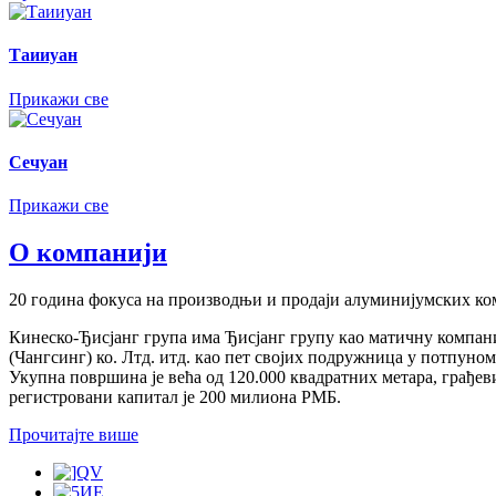
Таииуан
Прикажи све
Сечуан
Прикажи све
О компанији
20 година фокуса на производњи и продаји алуминијумских к
Кинеско-Ђисјанг група има Ђисјанг групу као матичну компаниј
(Чангсинг) ко. Лтд. итд. као пет својих подружница у потпун
Укупна површина је већа од 120.000 квадратних метара, грађев
регистровани капитал је 200 милиона РМБ.
Прочитајте више