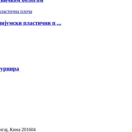
јумски пластични п ...
фурнира
нгај, Кина 201604