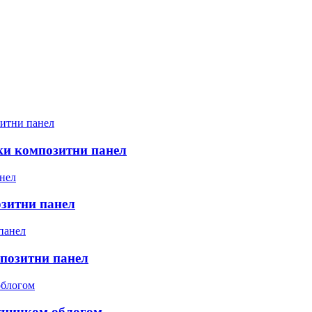
и композитни панел
зитни панел
позитни панел
тничком облогом