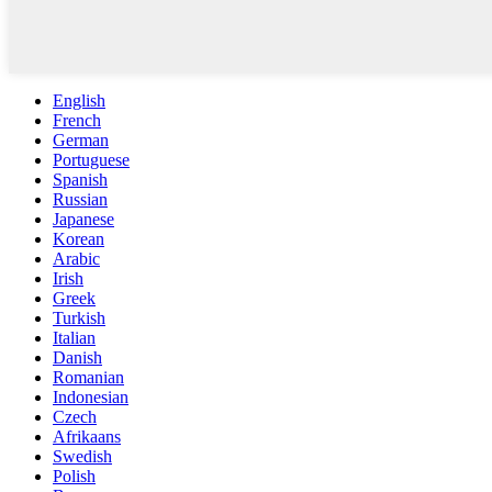
English
French
German
Portuguese
Spanish
Russian
Japanese
Korean
Arabic
Irish
Greek
Turkish
Italian
Danish
Romanian
Indonesian
Czech
Afrikaans
Swedish
Polish