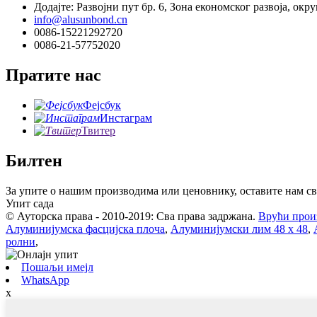
Додајте: Развојни пут бр. 6, Зона економског развоја, окр
info@alusunbond.cn
0086-15221292720
0086-21-57752020
Пратите нас
Фејсбук
Инстаграм
Твитер
Билтен
За упите о нашим производима или ценовнику, оставите нам сво
Упит сада
© Ауторска права - 2010-2019: Сва права задржана.
Врући прои
Алуминијумска фасцијска плоча
,
Алуминијумски лим 48 x 48
,
ролни
,
Пошаљи имејл
WhatsApp
x