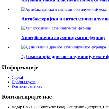
Антибактеријски и антистатички алумини
Хиперболични алуминијумски фурнир
4Д имитација дрвеног алуминијумског 
Информације
Случај
Профил групе
Контактирајте нас
Контактирајте нас
Додај: Но.2188, Сонгзхенг Роад, Сонгјианг Дистрицт, Ша