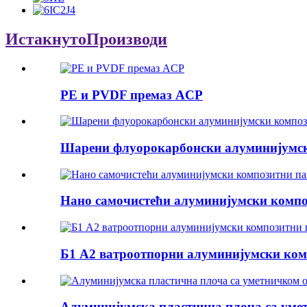
Истакнуто
Производи
PE и PVDF премаз ACP
Шарени флуорокарбонски алуминијумск
Нано самочистећи алуминијумски компо
Б1 А2 ватроотпорни алуминијумски ком
Алуминијумска пластична плоча са уме