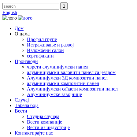
English
Дом
О нама
Профил групе
Истраживање и развој
Изложбени салон
сертификати
Производи
чврсти алуминијумски панел
алуминијумски валовити панел са језгром
Алуминијумски 3Д композитни панел
алуминијумски композитни панел
Алуминијумски саћасти композитни панел
Алуминијумске завојнице
Случај
Табела боја
Вести
Студија случаја
Вести компаније
Вести из индустрије
Контактирајте нас