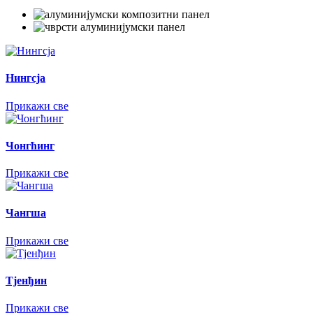
Нингсја
Прикажи све
Чонгћинг
Прикажи све
Чангша
Прикажи све
Тјенђин
Прикажи све