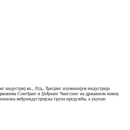
г индустриј ко., Лтд., Ђисјанг алуминијум индустрија
парковима Сонгђанг и Џеђианг Чангсинг на државном нивоу.
гионална међуиндустријска група предузећа, а укупан