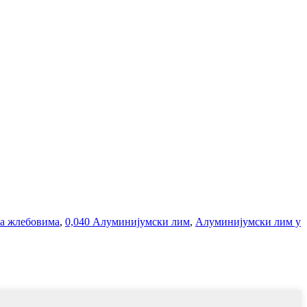
а жлебовима
,
0,040 Алуминијумски лим
,
Алуминијумски лим у