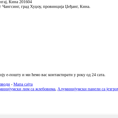
нгај, Кина 201604
уг Чангсинг, град Хуџоу, провинција Џеђанг, Кина.
ју е-пошту и ми ћемо вас контактирати у року од 24 сата.
зводи
-
Мапа сајта
минијумски лим са жлебовима
,
Алуминијумски панели са језгро