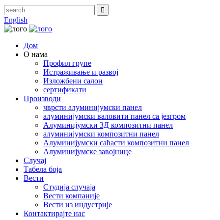
English
Дом
О нама
Профил групе
Истраживање и развој
Изложбени салон
сертификати
Производи
чврсти алуминијумски панел
алуминијумски валовити панел са језгром
Алуминијумски 3Д композитни панел
алуминијумски композитни панел
Алуминијумски саћасти композитни панел
Алуминијумске завојнице
Случај
Табела боја
Вести
Студија случаја
Вести компаније
Вести из индустрије
Контактирајте нас