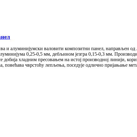
анел
ива и алуминијумски валовити композитни панел, направљен од
уминијума 0,25-0,5 мм, дебљином језгра 0,15-0,3 мм. Производи
 добија хладним пресовањем на истој производној линији, кор
а, повећава чврстоћу лепљења, поседује одлично пријањање ме