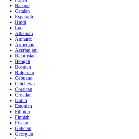
Basque
Catalan
Esperanto
Hindi
Lao
Albanian
Amharic
Armenian
Azerbaijani
Belarusian
Bengali
Bosnian
Bulgarian
Cebuano
Chichewa
Corsican
Croatian
Dutch
Estonian
Filipino
Finnish
Frisian
Galician
Georgian