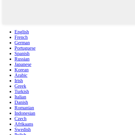
English
French
German
Portuguese
Spanish
Russian
Japanese
Korean
Arabic
Irish
Greek
Turkish
Italian
Danish
Romanian
Indonesian
Czech
Afrikaans
Swedish
Polish