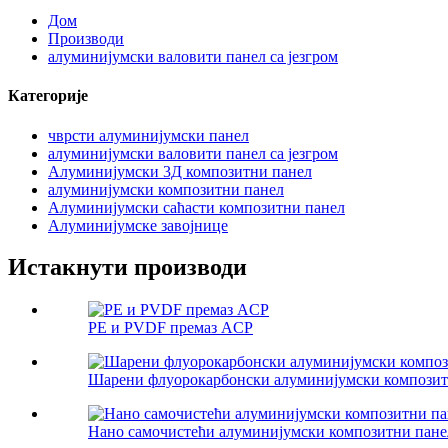
Дом
Производи
алуминијумски валовити панел са језгром
Категорије
чврсти алуминијумски панел
алуминијумски валовити панел са језгром
Алуминијумски 3Д композитни панел
алуминијумски композитни панел
Алуминијумски саћасти композитни панел
Алуминијумске завојнице
Истакнути производи
PE и PVDF премаз ACP
Шарени флуорокарбонски алуминијумски композит
Нано самочистећи алуминијумски композитни пане