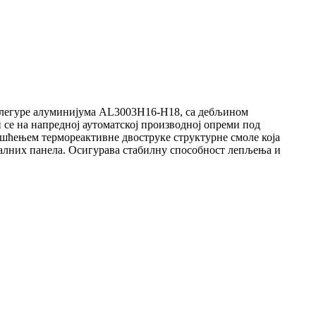
 легуре алуминијума AL3003H16-H18, са дебљином
 се на напредној аутоматској производној опреми под
ишћењем термореактивне двоструке структурне смоле која
талних панела. Осигурава стабилну способност лепљења и