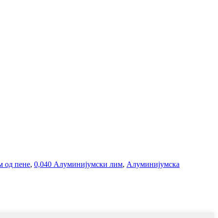
м од пене
,
0,040 Алуминијумски лим
,
Алуминијумска