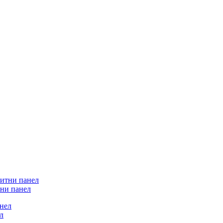
ни панел
л