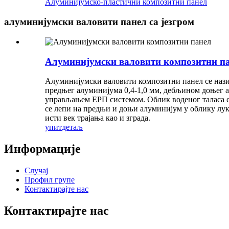
Алуминијумско-пластични композитни панел
алуминијумски валовити панел са језгром
Алуминијумски валовити композитни п
Алуминијумски валовити композитни панел се наз
предњег алуминијума 0,4-1,0 мм, дебљином доњег ал
управљањем ЕРП системом. Облик воденог таласа се
се лепи на предњи и доњи алуминијум у облику лук
исти век трајања као и зграда.
упит
детаљ
Информације
Случај
Профил групе
Контактирајте нас
Контактирајте нас