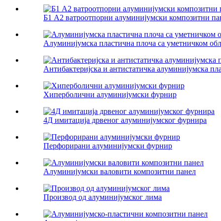
Б1 А2 ватроотпорни алуминијумски композитни па
Алуминијумска пластична плоча са уметничком об
Антибактеријска и антистатичка алуминијумска пл
Хиперболични алуминијумски фурнир
4Д имитација дрвеног алуминијумског фурнира
Перфорирани алуминијумски фурнир
Алуминијумски валовити композитни панел
Производ од алуминијумског лима