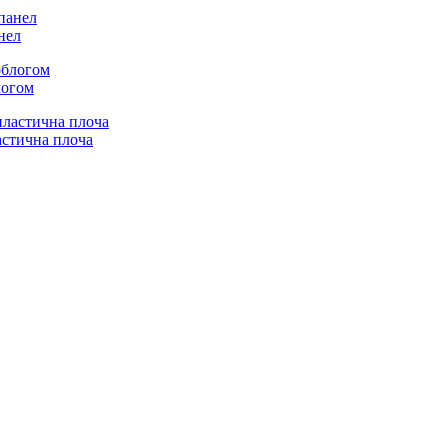
нел
логом
астична плоча