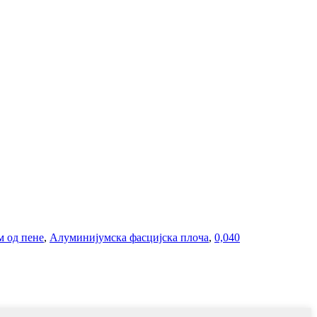
м од пене
,
Алуминијумска фасцијска плоча
,
0,040