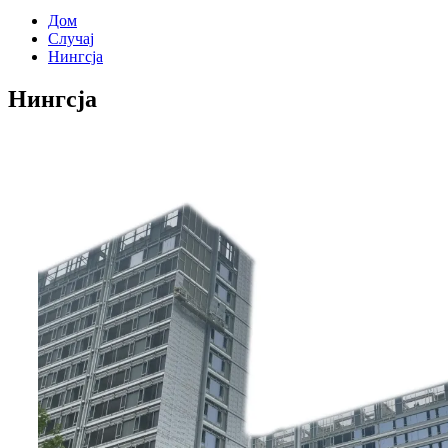
Дом
Случај
Нингсја
Нингсја