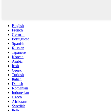
English
French
German
Portuguese
Spanish
Russian
Japanese
Korean
Arabic
Irish
Greek
Turkish
Italian
Danish
Romanian
Indonesian
Czech
Afrikaans
Swedish
Polish