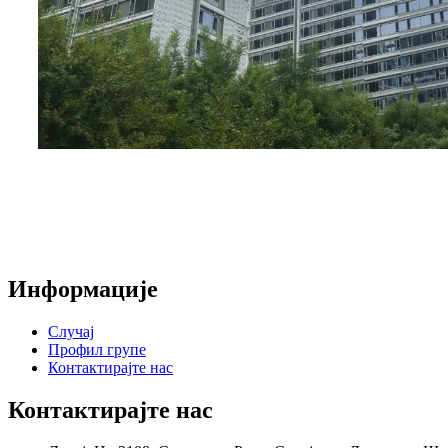
Информације
Случај
Профил групе
Контактирајте нас
Контактирајте нас