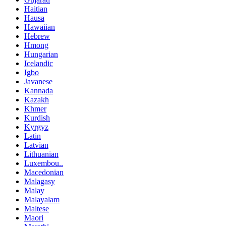
Haitian
Hausa
Hawaiian
Hebrew
Hmong
Hungarian
Icelandic
Igbo
Javanese
Kannada
Kazakh
Khmer
Kurdish
Kyrgyz
Latin
Latvian
Lithuanian
Luxembou..
Macedonian
Malagasy
Malay
Malayalam
Maltese
Maori