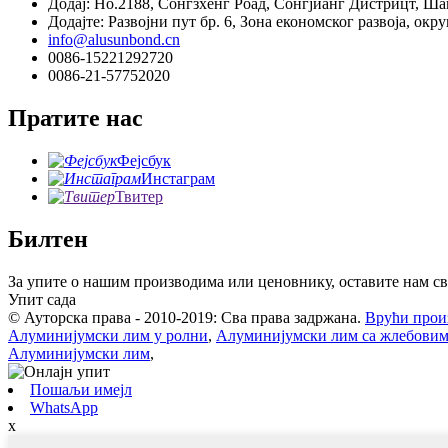
Додај: Но.2188, Сонгзхенг Роад, Сонгјианг Дистрицт, Ша
Додајте: Развојни пут бр. 6, Зона економског развоја, окр
info@alusunbond.cn
0086-15221292720
0086-21-57752020
Пратите нас
Фејсбук
Инстаграм
Твитер
Билтен
За упите о нашим производима или ценовнику, оставите нам сво
Упит сада
© Ауторска права - 2010-2019: Сва права задржана.
Врући прои
Алуминијумски лим у ролни
,
Алуминијумски лим са жлебовим
Алуминијумски лим
,
Пошаљи имејл
WhatsApp
x