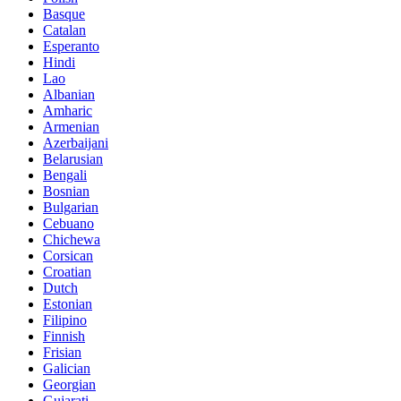
Basque
Catalan
Esperanto
Hindi
Lao
Albanian
Amharic
Armenian
Azerbaijani
Belarusian
Bengali
Bosnian
Bulgarian
Cebuano
Chichewa
Corsican
Croatian
Dutch
Estonian
Filipino
Finnish
Frisian
Galician
Georgian
Gujarati