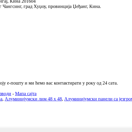
нгај, Кина 201604
уг Чангсинг, град Хуџоу, провинција Џеђанг, Кина.
ју е-пошту и ми ћемо вас контактирати у року од 24 сата.
зводи
-
Мапа сајта
а
,
Алуминијумски лим 48 x 48
,
Алуминијумски панели са језгро