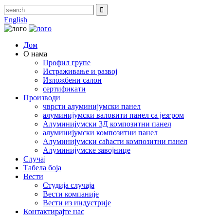
English
Дом
О нама
Профил групе
Истраживање и развој
Изложбени салон
сертификати
Производи
чврсти алуминијумски панел
алуминијумски валовити панел са језгром
Алуминијумски 3Д композитни панел
алуминијумски композитни панел
Алуминијумски саћасти композитни панел
Алуминијумске завојнице
Случај
Табела боја
Вести
Студија случаја
Вести компаније
Вести из индустрије
Контактирајте нас