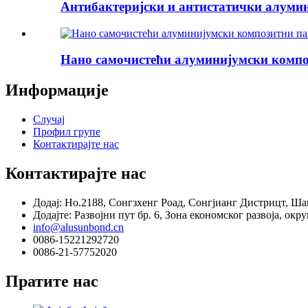
Антибактеријски и антистатички алумини
Нано самочистећи алуминијумски компо
Информације
Случај
Профил групе
Контактирајте нас
Контактирајте нас
Додај: Но.2188, Сонгзхенг Роад, Сонгјианг Дистрицт, Ша
Додајте: Развојни пут бр. 6, Зона економског развоја, окр
info@alusunbond.cn
0086-15221292720
0086-21-57752020
Пратите нас