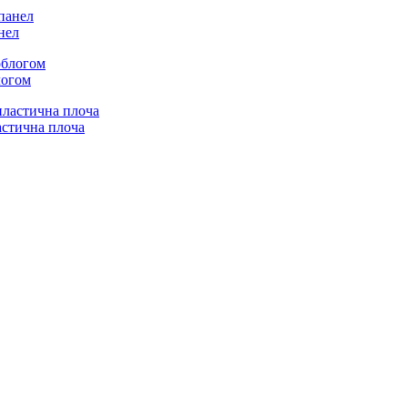
нел
логом
астична плоча