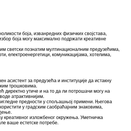
оликости боја, изванредних физичких својстава,
избор боја могу максимално подржати креативне
гим светски познатим мултинационалним предузећима,
фти, електроенергетици, комуникацијама, хотелима,
н асистент за предузећа и институције да истакну
ским трошковима.
ћ директно утиче и на то да ли потрошачи могу на
воде атрактивнијим.
очигледне предности у спољашњој примени. Његова
 користити у градским саобраћајним знаковима,
ђење.
њу креативног изложбеног окружења. Уметничка
ле ваше естетске потребе.