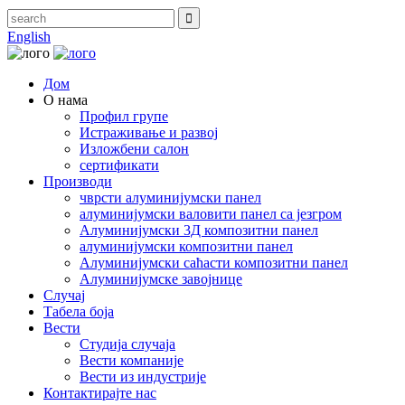
English
Дом
О нама
Профил групе
Истраживање и развој
Изложбени салон
сертификати
Производи
чврсти алуминијумски панел
алуминијумски валовити панел са језгром
Алуминијумски 3Д композитни панел
алуминијумски композитни панел
Алуминијумски саћасти композитни панел
Алуминијумске завојнице
Случај
Табела боја
Вести
Студија случаја
Вести компаније
Вести из индустрије
Контактирајте нас