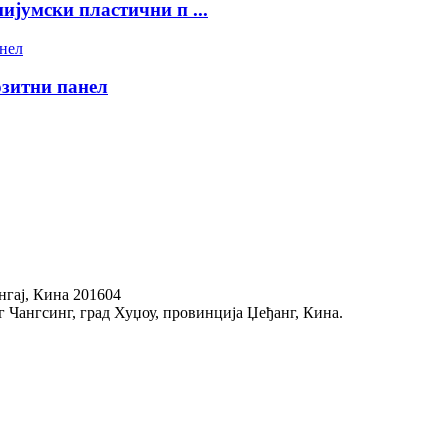
јумски пластични п ...
зитни панел
нгај, Кина 201604
уг Чангсинг, град Хуџоу, провинција Џеђанг, Кина.