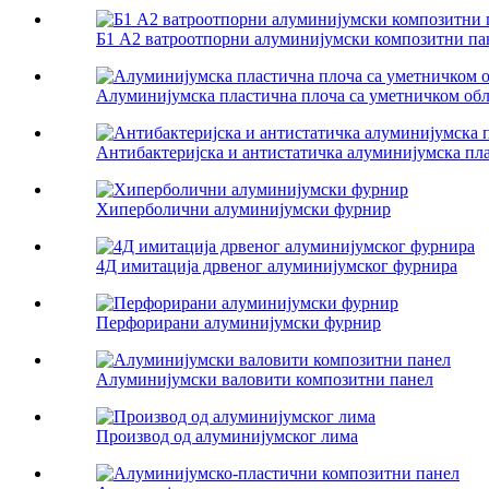
Б1 А2 ватроотпорни алуминијумски композитни па
Алуминијумска пластична плоча са уметничком об
Антибактеријска и антистатичка алуминијумска пл
Хиперболични алуминијумски фурнир
4Д имитација дрвеног алуминијумског фурнира
Перфорирани алуминијумски фурнир
Алуминијумски валовити композитни панел
Производ од алуминијумског лима