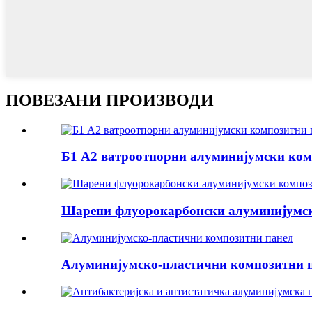
ПОВЕЗАНИ ПРОИЗВОДИ
Б1 А2 ватроотпорни алуминијумски ком
Шарени флуорокарбонски алуминијумск
Алуминијумско-пластични композитни 