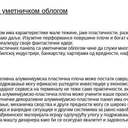
а уметничком облогом
 има карактеристике мале тежине, јаке пластичности, разн
тако даље. Изузетне перформансе површине плоче и богат 
реализују своје фантастичне идеје.
стичних панела са уметничком облогом чине да служи мно
илској индустрији, банкарству, хартијама од вредности, на
ативна алуминијумска пластична плоча може постати саврше
о одржавање могу ефикасно уштедети инвестиције у економ
дајног сервиса на терминалу не тежи само практичности, ве
на алуминијумско-пластична плоча може учинити ваше произ
метнички декоративни алуминијумско-пластични панел има 
ање, механичка својства и друге предности могу се широко
ја и ванредне ситуације и другим системима за јавно наво
ађевинског материјала играју одлучујућу улогу у подржава
 машту дизајнера како би се осигурао квалитет и задовољи