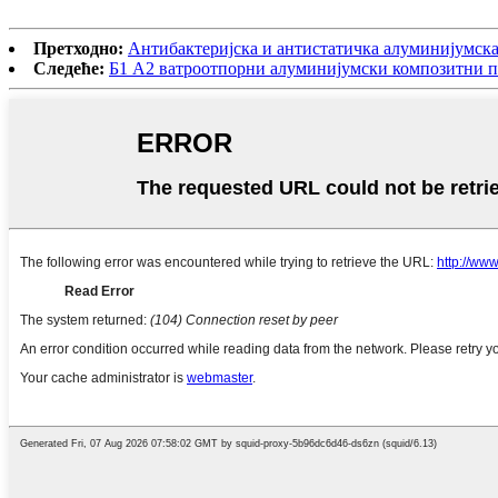
Претходно:
Антибактеријска и антистатичка алуминијумска
Следеће:
Б1 А2 ватроотпорни алуминијумски композитни п