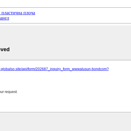
 пластична плоча
анел