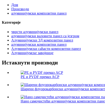
Дом
Производи
алуминијумски композитни панел
Категорије
чврсти алуминијумски панел
алуминијумски валовити панел са језгром
Алуминијумски 3Д композитни панел
алуминијумски композитни панел
Алуминијумски саћасти композитни панел
Алуминијумске завојнице
Истакнути производи
PE и PVDF премаз ACP
Шарени флуорокарбонски алуминијумски композит
Нано самочистећи алуминијумски композитни пане