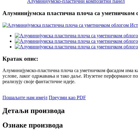
Алуминијумско-пластични композитни панел
Алуминијумска пластична плоча са уметничком 
Кратак опис:
Алуминијумско-пластична плоча са уметничком фасадом има кар
услове, лаког одржавања и тако даље. Изузетне перформансе по
реализују своје фантастичне идеје.
Пошаљите нам имејл
Преузми као PDF
Детаљи производа
Ознаке производа