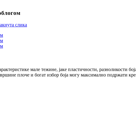
облогом
актеристике мале тежине, јаке пластичности, разноликости боја
вршине плоче и богат избор боја могу максимално подржати креа