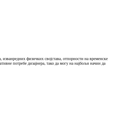
, изванредних физичких својстава, отпорности на временске
тивне потребе дизајнера, тако да могу на најбољи начин да