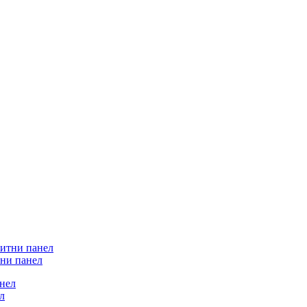
ни панел
л