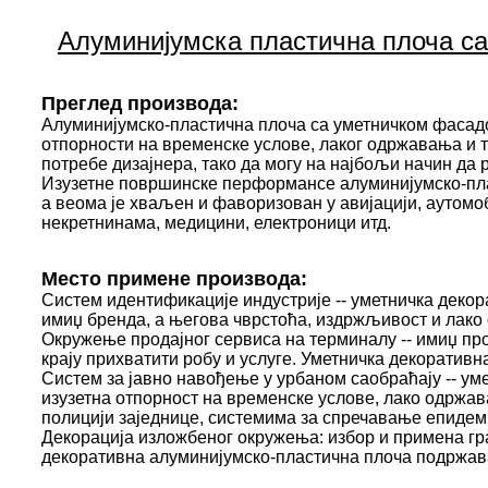
Алуминијумска пластична плоча с
Преглед производа:
Алуминијумско-пластична плоча са уметничком фасадом
отпорности на временске услове, лаког одржавања и 
потребе дизајнера, тако да могу на најбољи начин да 
Изузетне површинске перформансе алуминијумско-пла
а веома је хваљен и фаворизован у авијацији, аутомоб
некретнинама, медицини, електроници итд.
Место примене производа:
Систем идентификације индустрије -- уметничка декор
имиџ бренда, а његова чврстоћа, издржљивост и лак
Окружење продајног сервиса на терминалу -- имиџ про
крају прихватити робу и услуге. Уметничка декоратив
Систем за јавно навођење у урбаном саобраћају -- у
изузетна отпорност на временске услове, лако одржав
полицији заједнице, системима за спречавање епидеми
Декорација изложбеног окружења: избор и примена гр
декоративна алуминијумско-пластична плоча подржава