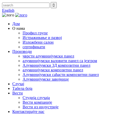
English
Дом
О нама
Профил групе
Истраживање и развој
Изложбени салон
сертификати
Производи
чврсти алуминијумски панел
алуминијумски валовити панел са језгром
Алуминијумски 3Д композитни панел
алуминијумски композитни панел
Алуминијумски саћасти композитни панел
Алуминијумске завојнице
Случај
Табела боја
Вести
Студија случаја
Вести компаније
Вести из индустрије
Контактирајте нас