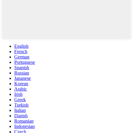
English
French
German
Portuguese
Spanish
Russian
Japanese
Korean
Arabic
Irish
Greek
Turkish
Italian
Danish
Romanian
Indonesian
Czech