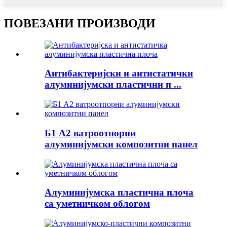
ПОВЕЗАНИ ПРОИЗВОДИ
Антибактеријски и антистатички
алуминијумски пластични п ...
Б1 А2 ватроотпорни
алуминијумски композитни панел
Алуминијумска пластична плоча
са уметничком облогом