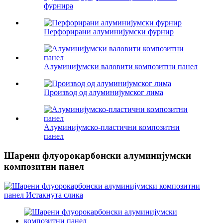
фурнира
Перфорирани алуминијумски фурнир
Алуминијумски валовити композитни панел
Производ од алуминијумског лима
Алуминијумско-пластични композитни
панел
Шарени флуорокарбонски алуминијумски
композитни панел