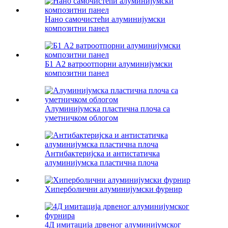
Нано самочистећи алуминијумски
композитни панел
Б1 А2 ватроотпорни алуминијумски
композитни панел
Алуминијумска пластична плоча са
уметничком облогом
Антибактеријска и антистатичка
алуминијумска пластична плоча
Хиперболични алуминијумски фурнир
4Д имитација дрвеног алуминијумског