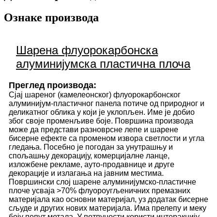
Ознаке производа
Шарена флуорокарбонска
алуминијумска пластична плоча
Преглед производа:
Сјај шареног (камелеонског) флуорокарбонског
алуминијум-пластичног панела потиче од природног и
деликатног облика у који је уклопљен. Име је добио
због своје променљиве боје. Површина производа
може да представи разноврсне лепе и шарене
бисерне ефекте са променом извора светлости и угла
гледања. Посебно је погодан за унутрашњу и
спољашњу декорацију, комерцијалне ланце,
изложбене рекламе, ауто-продавнице и друге
декорације и излагања на јавним местима.
Површински слој шарене алуминијумско-пластичне
плоче усваја >70% флуороугљеничних премазних
материјала као основни материјал, уз додатак бисерне
сљуде и других нових материјала. Има прелепу и меку
боју попут метала. У потпуности користи интеракцију