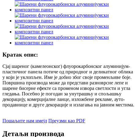
Кратак опис:
Сјај шареног (камелеонског) флуорокарбонског алуминијум-
пластичног панела потиче од природног и деликатног облика
у који је уклопљен. Име је добио због своје променљиве боје.
Површина производа може да представи разноврсне лепе и
шарене бисерне ефекте са променом извора светлости и угла
гледања. Посебно је погодан за унутрашњу и спољашњу
декорацију, комерцијалне ланце, изложбене рекламе, ауто-
продавнице и друге декорације и излагања на јавним местима.
Пошаљите нам имејл
Преузми као PDF
Детаљи производа