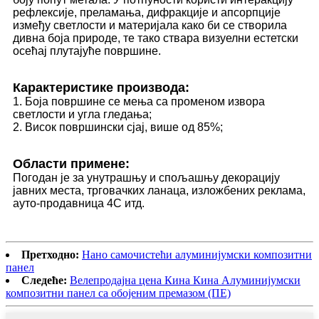
рефлексије, преламања, дифракције и апсорпције
између светлости и материјала како би се створила
дивна боја природе, те тако ствара визуелни естетски
осећај плутајуће површине.
Карактеристике производа:
1. Боја површине се мења са променом извора
светлости и угла гледања;
2. Висок површински сјај, више од 85%;
Области примене:
Погодан је за унутрашњу и спољашњу декорацију
јавних места, трговачких ланаца, изложбених реклама,
ауто-продавница 4С итд.
Претходно:
Нано самочистећи алуминијумски композитни
панел
Следеће:
Велепродајна цена Кина Кина Алуминијумски
композитни панел са обојеним премазом (ПЕ)