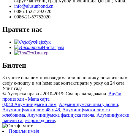
округ Чангсинг, град Хуџоу, провинција Џеђанг, Кина.
info@alusunbond.cn
0086-15221292720
0086-21-57752020
Пратите нас
Фејсбук
Инстаграм
Твитер
Билтен
За упите о нашим производима или ценовнику, оставите нам
своју е-пошту и ми ћемо вас контактирати у року од 24 сата.
Упит сада
© Ауторска права - 2010-2019: Сва права задржана.
Врући
производи
-
Мапа сајта
0,040 Алуминијумски лим
,
Алуминијумски лим у ролни
,
Алуминијумски лим 48 x 48
,
Алуминијумски лим са
жлебовима
,
Алуминијумска фасцијска плоча
,
Алуминијумски
панели са језгром од пене
,
Пошаљи имејл