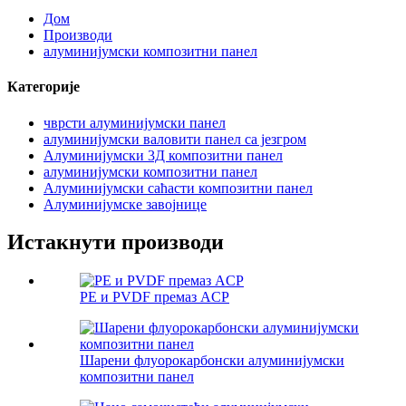
Дом
Производи
алуминијумски композитни панел
Категорије
чврсти алуминијумски панел
алуминијумски валовити панел са језгром
Алуминијумски 3Д композитни панел
алуминијумски композитни панел
Алуминијумски саћасти композитни панел
Алуминијумске завојнице
Истакнути производи
PE и PVDF премаз ACP
Шарени флуорокарбонски алуминијумски
композитни панел