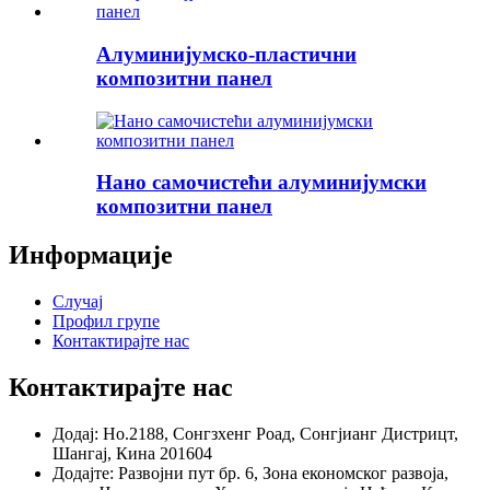
Алуминијумско-пластични
композитни панел
Нано самочистећи алуминијумски
композитни панел
Информације
Случај
Профил групе
Контактирајте нас
Контактирајте нас
Додај: Но.2188, Сонгзхенг Роад, Сонгјианг Дистрицт,
Шангај, Кина 201604
Додајте: Развојни пут бр. 6, Зона економског развоја,